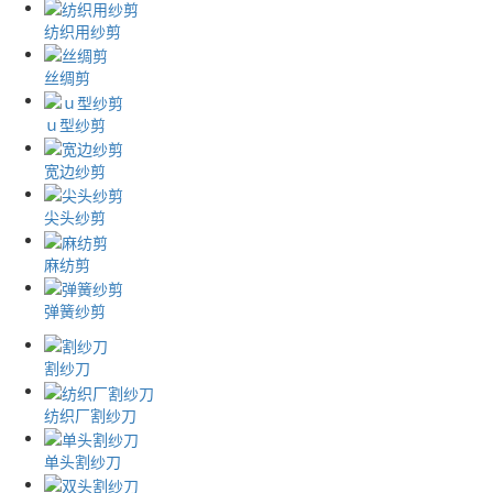
纺织用纱剪
丝绸剪
ｕ型纱剪
宽边纱剪
尖头纱剪
麻纺剪
弹簧纱剪
割纱刀
纺织厂割纱刀
单头割纱刀