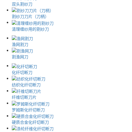
双头割纱刀
割纱刀刀片（刀柄）
清理缠纱用的割纱刀
渔网割刀
割渔网刀
化纤切断刀
纺织化纤切断刀
纤维切断刀片
罗姆斯化纤切断刀
硬质合金化纤切断刀