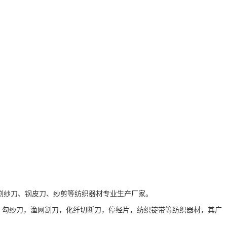
、割纱刀、钢皮刀、纱剪等纺织器材专业生产厂家。
，
勾纱刀，渔网割刀，化纤切断刀，停经片，纺织锭带等纺织器材，其广