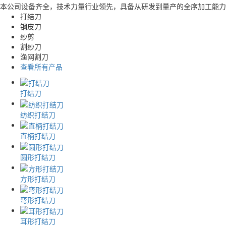
本公司设备齐全，技术力量行业领先，具备从研发到量产的全序加工能力
打结刀
钢皮刀
纱剪
割纱刀
渔网割刀
查看所有产品
打结刀
纺织打结刀
直柄打结刀
圆形打结刀
方形打结刀
弯形打结刀
耳形打结刀