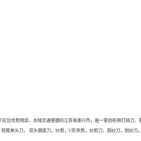
，位于区位优势明显、水陆交通便捷的江苏省泰兴市，是一家纺织用打结刀
，短尾单头刀， 双头钢皮刀，纱剪，U形夹剪，纱剪刀，割纱刀
，
刮纱刀